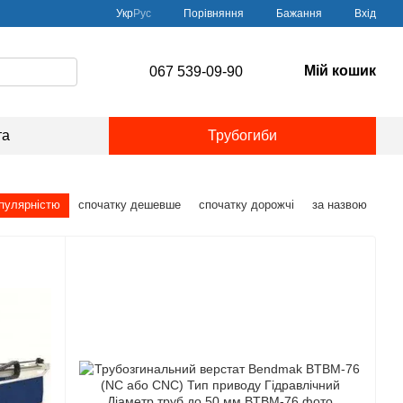
Порівняння
Укр
Рус
Бажання
Вхід
Мій кошик
067 539-09-90
та
Трубогиби
опулярністю
спочатку дешевше
спочатку дорожчі
за назвою