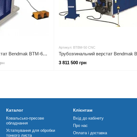
Артикул: BTBM-50 CNC
Трубозгинальний верстат Bendmak BTM-64 Тип приводу Ручний Діаметр труб до 63 мм
3 811 500 грн
грн
Каталог
Клієнтам
Ковальсько-пресове
Вхід до кабінету
обладнання
Про нас
Устаткування для обробки
Оплата і доставка
тонкого листа