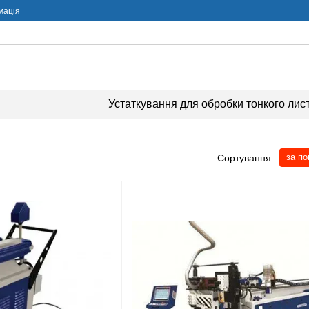
мація
Устаткування для обробки тонкого лис
за п
Сортування: