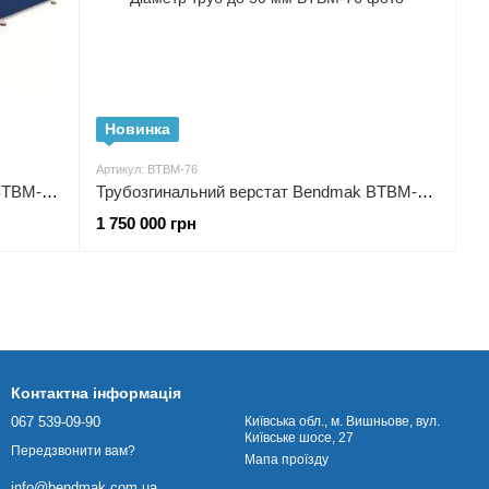
Новинка
Артикул: BTBM-76
Трубозгинальний верстат Bendmak BTBM-50 CNC Тип приводу Гідравлічний Діаметр труб до 50 мм
Трубозгинальний верстат Bendmak BTBM-76 (NC або CNC) Тип приводу Гідравлічний Діаметр труб до 50 мм
1 750 000 грн
Контактна інформація
067 539-09-90
Київська обл., м. Вишньове, вул.
Київське шосе, 27
Передзвонити вам?
Мапа проїзду
info@bendmak.com.ua