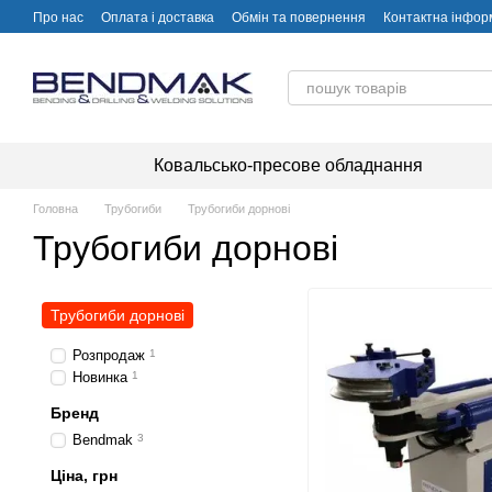
Перейти до основного контенту
Про нас
Оплата і доставка
Обмін та повернення
Контактна інфор
Ковальсько-пресове обладнання
Головна
Трубогиби
Трубогиби дорнові
Трубогиби дорнові
Трубогиби дорнові
Розпродаж
1
Новинка
1
Бренд
Bendmak
3
Ціна, грн