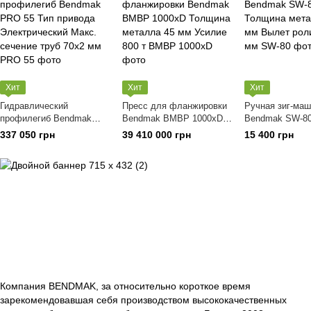
Хит
Хит
Хит
Гидравлический
Пресс для фланжировки
Ручная зиг-ма
профилегиб Bendmak
Bendmak BMBP 1000xD
Bendmak SW-8
PRO 55 Тип привода
Толщина металла 45 мм
металла 0.8 м
337 050 грн
39 410 000 грн
15 400 грн
Электрический Макс.
Усилие 800 т
роликов 200 мм
сечение труб 70х2 мм
Компания BENDMAK, за относительно короткое время
зарекомендовавшая себя производством высококачественных